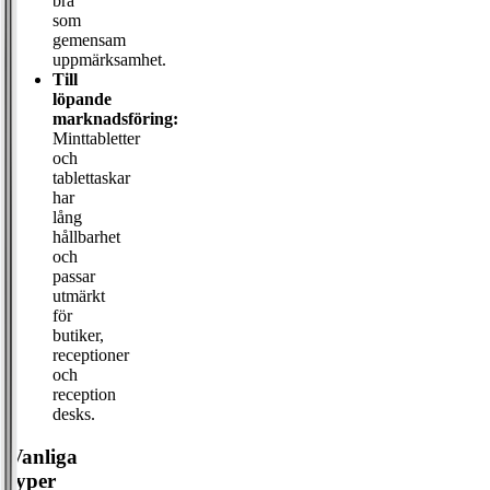
bra
som
gemensam
uppmärksamhet.
Till
löpande
marknadsföring:
Minttabletter
och
tablettaskar
har
lång
hållbarhet
och
passar
utmärkt
för
butiker,
receptioner
och
reception
desks.
Vanliga
typer