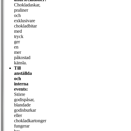
Chokladaskar,
praliner
och
exklusivare
chokladbitar
med
tryck
ger
en
mer
påkostad
känsla.
Till
anställda
och
interna
events:
Större
godispåsar,
blandade
godisburkar
eller
chokladkartonger
fungerar