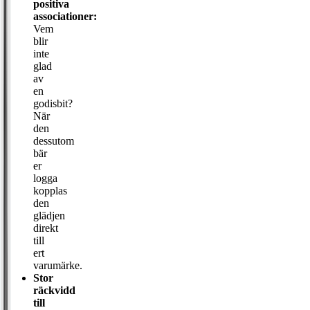
positiva
associationer:
Vem
blir
inte
glad
av
en
godisbit?
När
den
dessutom
bär
er
logga
kopplas
den
glädjen
direkt
till
ert
varumärke.
Stor
räckvidd
till