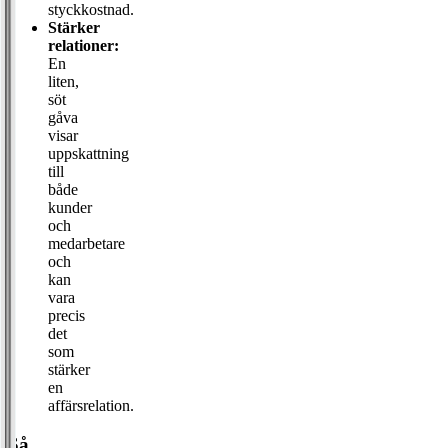
styckkostnad.
Stärker
relationer:
En
liten,
söt
gåva
visar
uppskattning
till
både
kunder
och
medarbetare
och
kan
vara
precis
det
som
stärker
en
affärsrelation.
Så