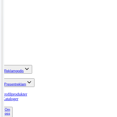
Reklamgodis
Presentreklam
Profilprodukter
Kataloger
Om
oss