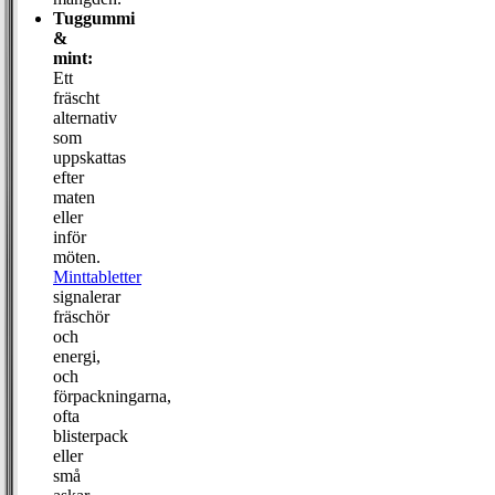
Tuggummi
&
mint:
Ett
fräscht
alternativ
som
uppskattas
efter
maten
eller
inför
möten.
Minttabletter
signalerar
fräschör
och
energi,
och
förpackningarna,
ofta
blisterpack
eller
små