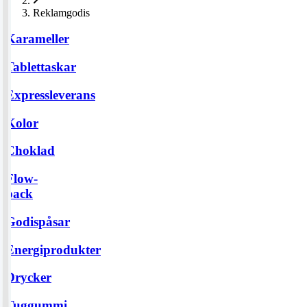
Reklamgodis
Karameller
Tablettaskar
Expressleverans
Kolor
Choklad
Flow-
pack
Godispåsar
Energiprodukter
Drycker
Tuggummi