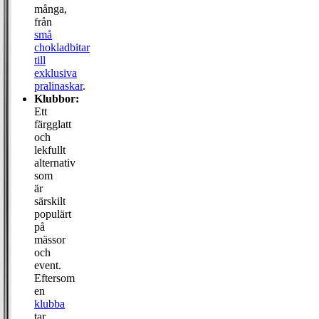
många,
från
små
chokladbitar
till
exklusiva
pralinaskar
.
Klubbor:
Ett
färgglatt
och
lekfullt
alternativ
som
är
särskilt
populärt
på
mässor
och
event.
Eftersom
en
klubba
tar