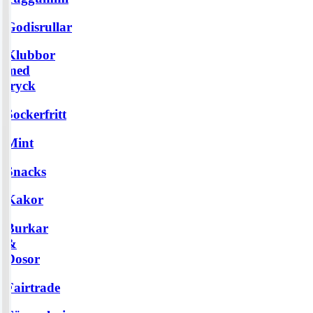
Godisrullar
Klubbor
med
tryck
Sockerfritt
Mint
Snacks
Kakor
Burkar
&
Dosor
Fairtrade