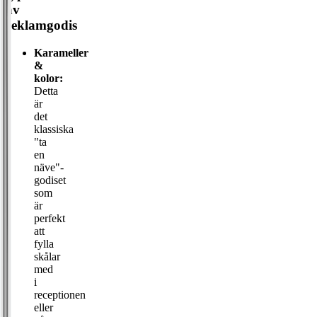
av
reklamgodis
Karameller
&
kolor:
Detta
är
det
klassiska
"ta
en
näve"-
godiset
som
är
perfekt
att
fylla
skålar
med
i
receptionen
eller