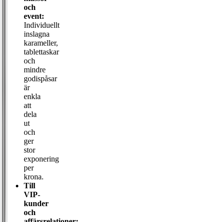
och
event:
Individuellt
inslagna
karameller,
tablettaskar
och
mindre
godispåsar
är
enkla
att
dela
ut
och
ger
stor
exponering
per
krona.
Till
VIP-
kunder
och
affärsrelationer: