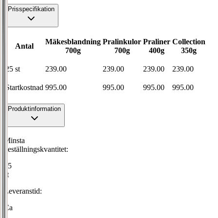
Prisspecifikation
Mäkesblandning
Pralinkulor
Praliner
Collection
Antal
700g
700g
400g
350g
25
st
239.00
239.00
239.00
239.00
Startkostnad
995.00
995.00
995.00
995.00
Produktinformation
Minsta
beställningskvantitet:
25
st
Leveranstid:
Ca
2