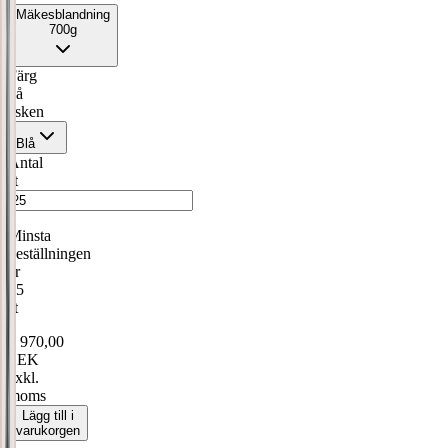
Mäkesblandning
700g
Färg
på
asken
Blå
Antal
st
Minsta
beställningen
är
25
st
6 970,00
SEK
exkl.
moms
Lägg till i
varukorgen