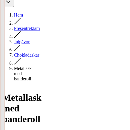
Hem
Presentreklam
Julgåvor
Chokladaskar
Metallask
med
banderoll
Metallask
med
banderoll