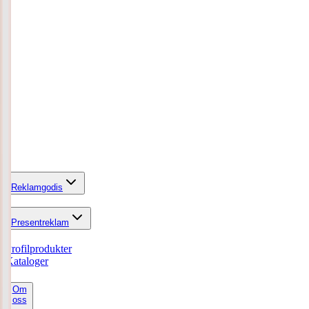
Reklamgodis
Presentreklam
Profilprodukter
Kataloger
Om
oss