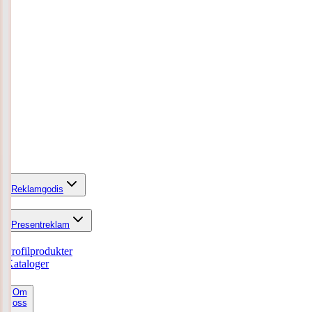
Reklamgodis
Presentreklam
Profilprodukter
Kataloger
Om
oss