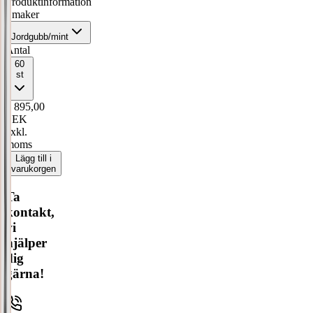
Produktinformation
Smaker
Jordgubb/mint
Antal
60
st
1 895,00
SEK
exkl.
moms
Lägg till i
varukorgen
Ta
kontakt,
vi
hjälper
dig
gärna!