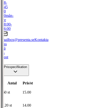
08-
445
50
00
mån-
fre
08:00-
16:00
mailbox@presenta.se
Kontakta
oss
på
e-
post
Prisspecifikation
Antal
Pris/st
60
st
15.00
120
st
14.00