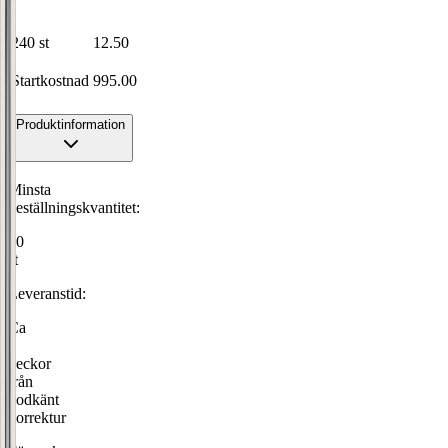
240
st
12.50
Startkostnad
995.00
Produktinformation
Minsta
beställningskvantitet:
60
st
Leveranstid:
Ca
2
veckor
från
godkänt
korrektur