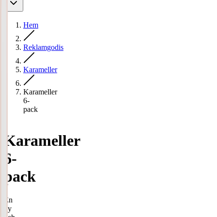
Hem
Reklamgodis
Karameller
Karameller
6-
pack
Karameller
6-
pack
En
ny