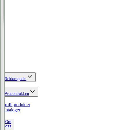
Reklamgodis
Presentreklam
Profilprodukter
Kataloger
Om
oss