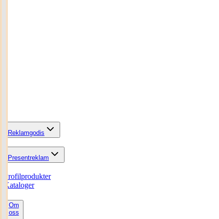
Reklamgodis
Presentreklam
Profilprodukter
Kataloger
Om
oss