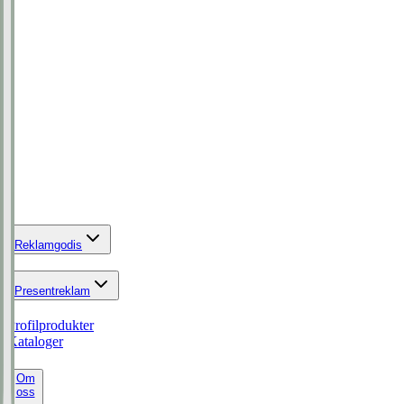
Reklamgodis
Presentreklam
Profilprodukter
Kataloger
Om
oss