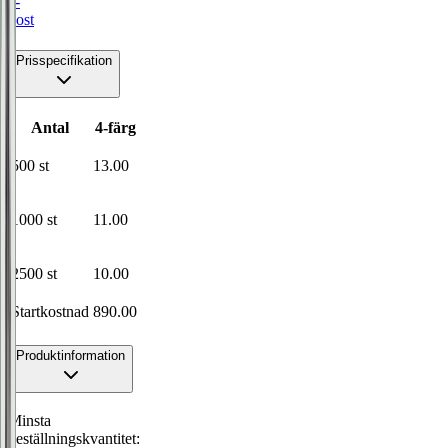
e-
post
Prisspecifikation
Antal
4-färg
500
st
13.00
1000
st
11.00
2500
st
10.00
Startkostnad
890.00
Produktinformation
Minsta
beställningskvantitet: