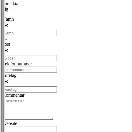
kontakta
dig!
Namn
E-
post
Telefonnummer
Företag
Kommentar
Website