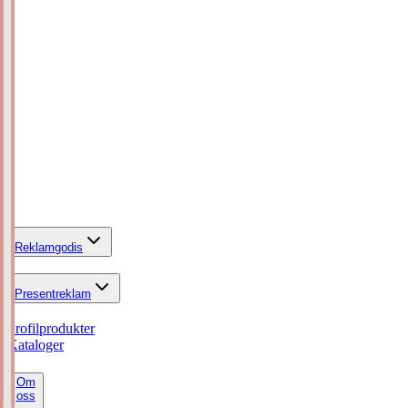
Reklamgodis
Presentreklam
Profilprodukter
Kataloger
Om
oss