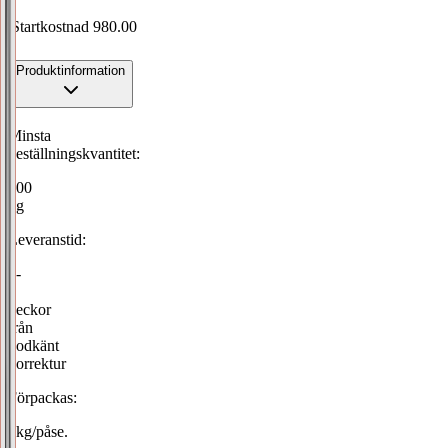
Startkostnad
980.00
Produktinformation
Minsta
beställningskvantitet:
100
kg
Leveranstid:
4-
5
veckor
från
godkänt
korrektur
Förpackas:
1kg/påse.