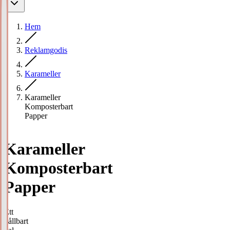
Hem
Reklamgodis
Karameller
Karameller
Komposterbart
Papper
Karameller
Komposterbart
Papper
Ett
hållbart