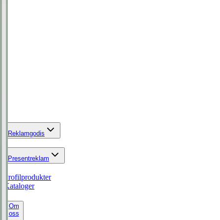
Reklamgodis
Presentreklam
Profilprodukter
Kataloger
Om
oss