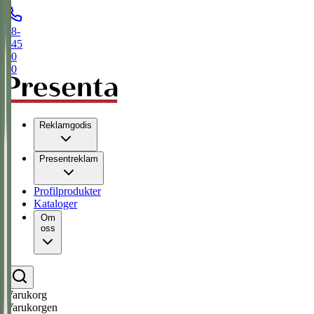
08-
445
50
00
Reklamgodis
Presentreklam
Profilprodukter
Kataloger
Om
oss
Varukorg
Varukorgen