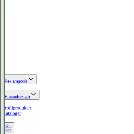
Reklamgodis
Presentreklam
Profilprodukter
Kataloger
Om
oss