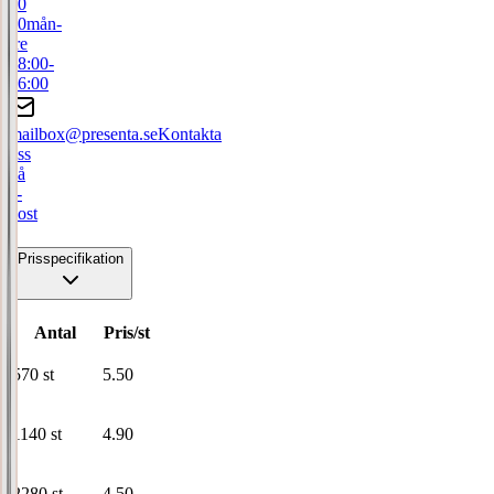
50
00
mån-
fre
08:00-
16:00
mailbox@presenta.se
Kontakta
oss
på
e-
post
Prisspecifikation
Antal
Pris/st
570
st
5.50
1140
st
4.90
2280
st
4.50