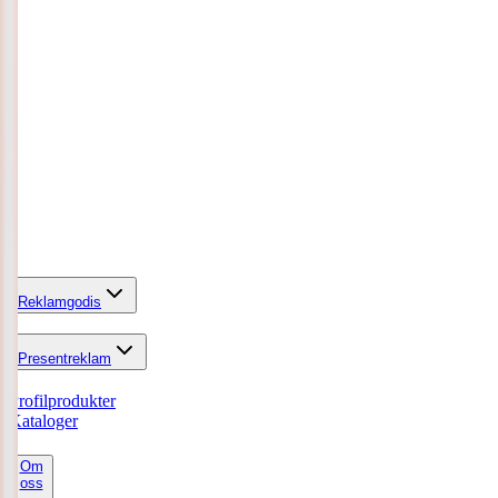
Reklamgodis
Presentreklam
Profilprodukter
Kataloger
Om
oss