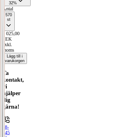
32%
Antal
570
st
4 025,00
SEK
exkl.
moms
Lägg till i
varukorgen
Ta
kontakt,
vi
hjälper
dig
gärna!
08-
445