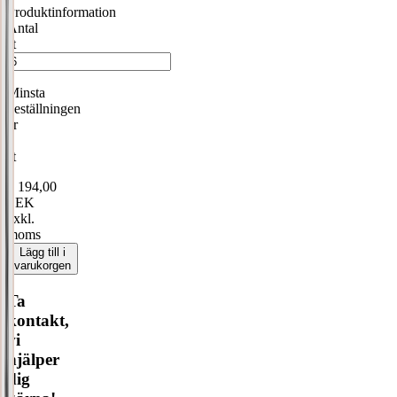
Produktinformation
Antal
st
Minsta
beställningen
är
6
st
1 194,00
SEK
exkl.
moms
Lägg till i
varukorgen
Ta
kontakt,
vi
hjälper
dig