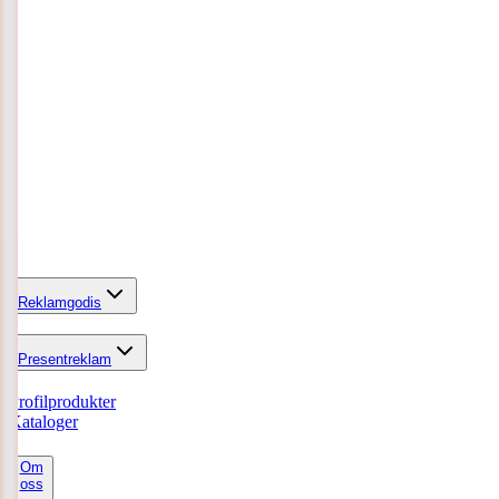
Reklamgodis
Presentreklam
Profilprodukter
Kataloger
Om
oss