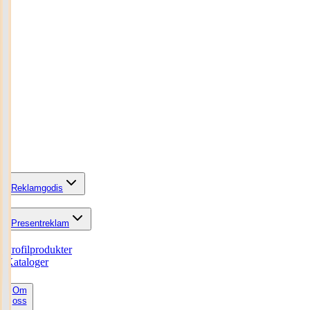
Reklamgodis
Presentreklam
Profilprodukter
Kataloger
Om
oss