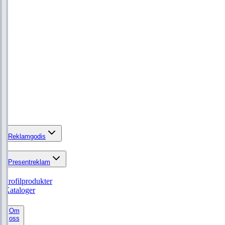
Reklamgodis
Presentreklam
Profilprodukter
Kataloger
Om
oss