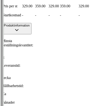
Pris per
st
329.00
359.00
329.00
359.00
329.00
Startkostnad
-
-
-
-
-
Produktinformation
Minsta
beställningskvantitet:
1
st
Leveranstid:
1
vecka
Hållbarhetstid:
Ca
9
månader