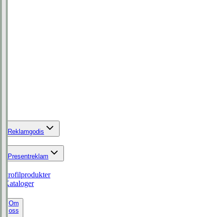
Reklamgodis
Presentreklam
Profilprodukter
Kataloger
Om
oss