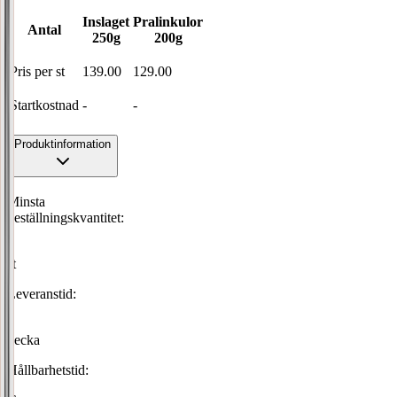
Inslaget
Pralinkulor
Antal
250g
200g
Pris per
st
139.00
129.00
Startkostnad
-
-
Produktinformation
Minsta
beställningskvantitet:
1
st
Leveranstid:
1
vecka
Hållbarhetstid: