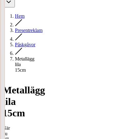
Hem
Presentreklam
Påskgåvor
Metallägg
lila
15cm
Metallägg
lila
15cm
När
du