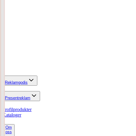
Reklamgodis
Presentreklam
Profilprodukter
Kataloger
Om
oss