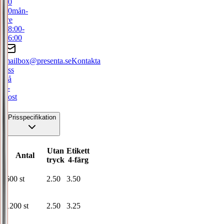
50
00
mån-
fre
08:00-
16:00
mailbox@presenta.se
Kontakta
oss
på
e-
post
Prisspecifikation
Utan
Etikett
Antal
tryck
4-färg
600
st
2.50
3.50
1200
st
2.50
3.25