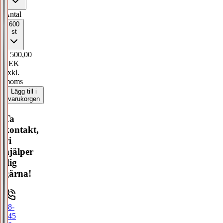
Antal
600
st
1 500,00
SEK
exkl.
moms
Lägg till i
varukorgen
Ta
kontakt,
vi
hjälper
dig
gärna!
08-
445