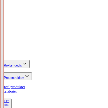
Reklamgodis
Presentreklam
Profilprodukter
Kataloger
Om
oss