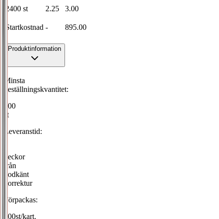
2400
st
2.25
3.00
Startkostnad
-
895.00
Produktinformation
Minsta
beställningskvantitet:
600
st
Leveranstid:
2
veckor
från
godkänt
korrektur
Förpackas:
600st/kart.