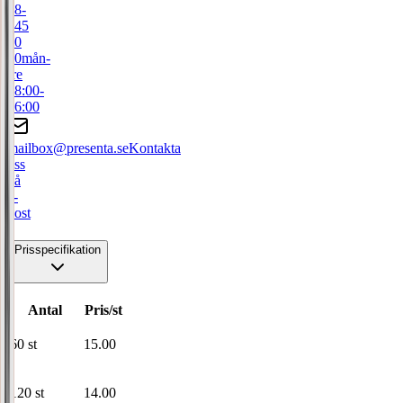
08-
445
50
00
mån-
fre
08:00-
16:00
mailbox@presenta.se
Kontakta
oss
på
e-
post
Prisspecifikation
Antal
Pris/st
60
st
15.00
120
st
14.00