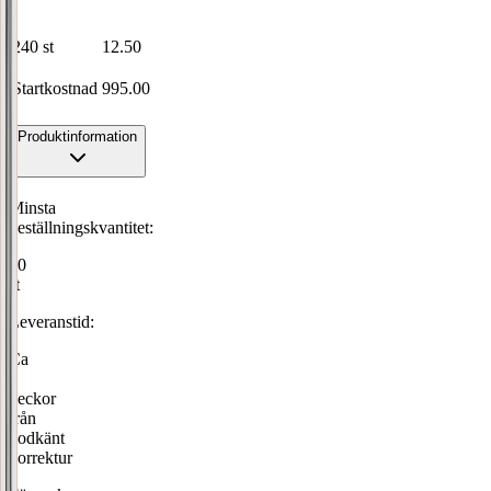
240
st
12.50
Startkostnad
995.00
Produktinformation
Minsta
beställningskvantitet:
60
st
Leveranstid:
Ca
2
veckor
från
godkänt
korrektur