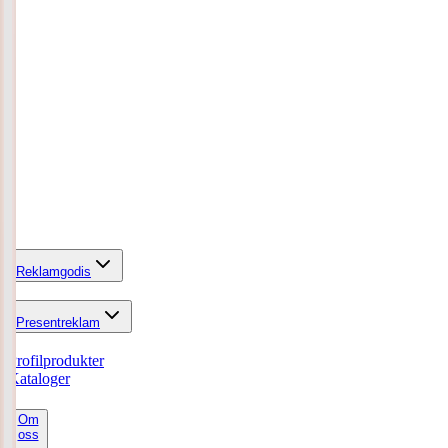
Reklamgodis
Presentreklam
Profilprodukter
Kataloger
Om
oss