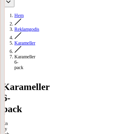
Hem
Reklamgodis
Karameller
Karameller
6-
pack
Karameller
6-
pack
En
ny