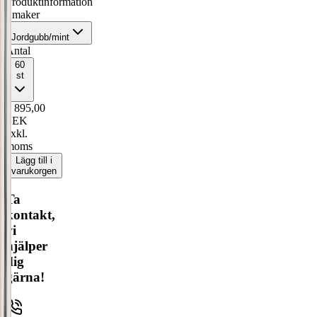
Produktinformation
Smaker
Jordgubb/mint
Antal
60
st
1 895,00
SEK
exkl.
moms
Lägg till i
varukorgen
Ta
kontakt,
vi
hjälper
dig
gärna!