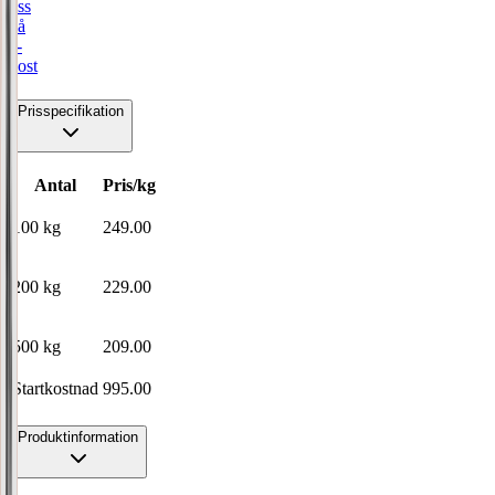
oss
på
e-
post
Prisspecifikation
Antal
Pris/kg
100
kg
249.00
200
kg
229.00
500
kg
209.00
Startkostnad
995.00
Produktinformation