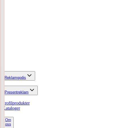
Reklamgodis
Presentreklam
Profilprodukter
Kataloger
Om
oss