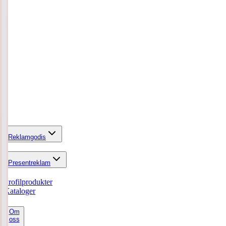
Reklamgodis
Presentreklam
Profilprodukter
Kataloger
Om
oss