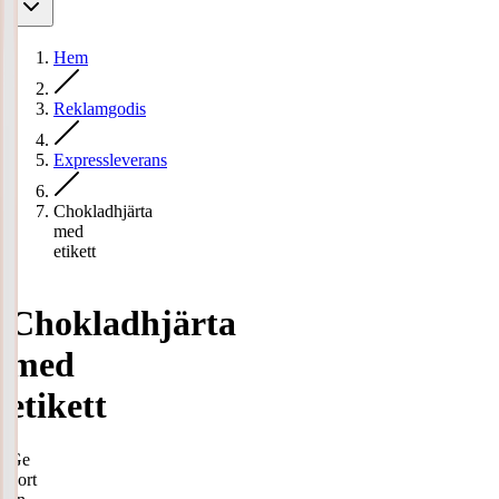
Hem
Reklamgodis
Expressleverans
Chokladhjärta
med
etikett
Chokladhjärta
med
etikett
Ge
bort