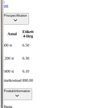
e-
post
Prisspecifikation
Etikett
Antal
4-färg
600
st
6.50
1200
st
6.30
2400
st
6.10
Startkostnad
890.00
Produktinformation
Minsta