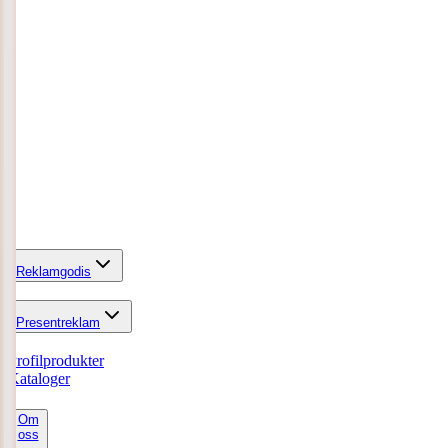
Reklamgodis
Presentreklam
Profilprodukter
Kataloger
Om
oss